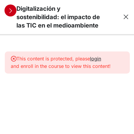
Digitalización y
sostenibilidad: el impacto de
las TIC en el medioambiente
11
1. El origen de
los
This content is protected, please
login
dispositivos
and enroll in the course to view this content!
TIC:
obsolescencia
programada y
minería de
recursos
naturales
11
2. ¿Quién