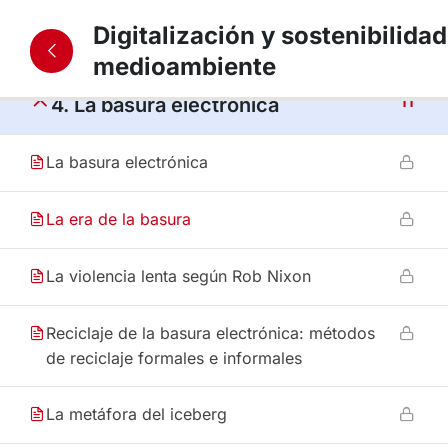
Digitalización y sostenibilidad
11
3. Consumiendo TIC
medioambiente
11
4. La basura electrónica
La basura electrónica
La era de la basura
La violencia lenta según Rob Nixon
Reciclaje de la basura electrónica: métodos
de reciclaje formales e informales
La metáfora del iceberg