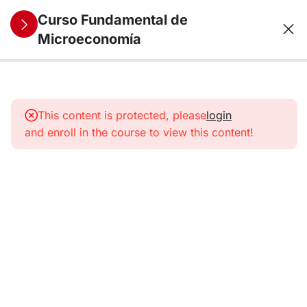
Curso Fundamental de
Microeconomía
7
1. Objeto de
estudio de la
This content is protected, please
login
microeconomía
and enroll in the course to view this content!
6
2. Los
mercados:
oferta y
demanda
7
3. El
comportamiento
del consumidor