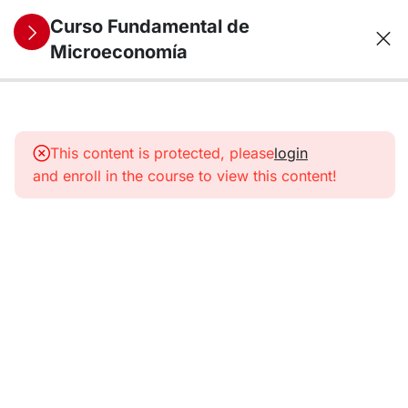
Curso Fundamental de
Microeconomía
7
1. Objeto de
estudio de la
This content is protected, please
login
microeconomía
and enroll in the course to view this content!
Guía de
aprendizaje
Microeconomía
La
escasez