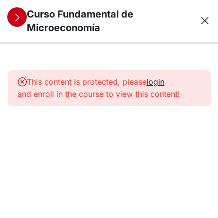
Curso Fundamental de
Microeconomía
7
1. Objeto de
estudio de la
This content is protected, please
login
microeconomía
and enroll in the course to view this content!
6
2. Los
mercados:
oferta y
demanda
7
3. El
comportamiento
del consumidor