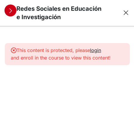
Redes Sociales en Educación
e Investigación
12
1.
Identidad
This content is protected, please
login
digital
and enroll in the course to view this content!
académica
Guía de
aprendizaje
Contextualizando
el entorno digital
La
curación