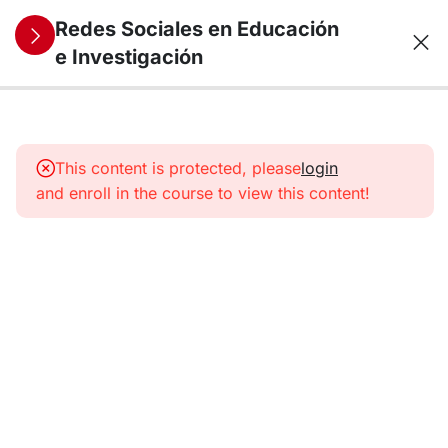
Redes Sociales en Educación
e Investigación
12
1.
Identidad
This content is protected, please
login
digital
and enroll in the course to view this content!
académica
12
2. Redes
sociales
en
educación
Guía de
aprendizaje