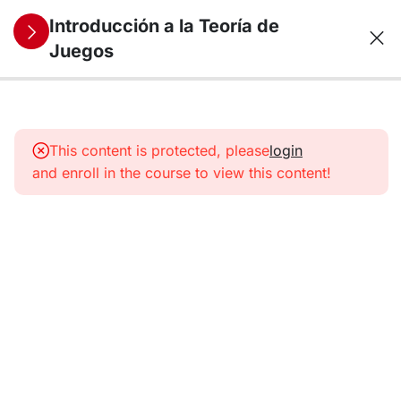
Introducción a la Teoría de
Juegos
4
1.
Juegos
This content is protected, please
login
Estáticos
and enroll in the course to view this content!
(I)
5
2.
Juegos
Estáticos
(II)
Equilibrio
de Nash