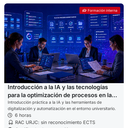
Formación interna
Introducción a la IA y las tecnologías
para la optimización de procesos en la
URJC (PTGAS)
Introducción práctica a la IA y las herramientas de
digitalización y automatización en el entorno universitario.
6 horas
RAC URJC: sin reconocimiento ECTS