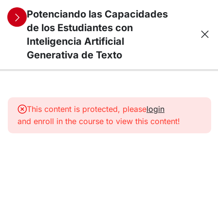
Potenciando las Capacidades
de los Estudiantes con
Inteligencia Artificial
Generativa de Texto
6
Contenidos
This content is protected, please
login
La
and enroll in the course to view this content!
inteligencia
Artificial
Generativa
de Texto
en
Educación
El Prompt: