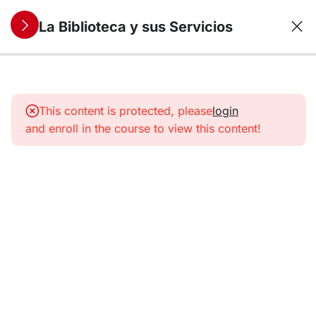
La Biblioteca y sus Servicios
3
Módulo 1:
Conoce
This content is protected, please
login
la
and enroll in the course to view this content!
Biblioteca
de la
URJC
(BURJC)
3
Módulo
2: Los
servicios
de la
BURJC