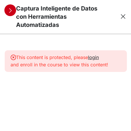
Captura Inteligente de Datos
con Herramientas
Automatizadas
4
Módulo 1:
Introducción
This content is protected, please
login
al Web
and enroll in the course to view this content!
Scraping
2
Módulo 2:
Herramientas
básicas para
Web
Scraping