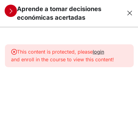
Aprende a tomar decisiones
económicas acertadas
7
1. Proceso
de toma
This content is protected, please
login
de
and enroll in the course to view this content!
decisiones
7
2. El valor
de la
información
perfecta
7
3. El valor
de la