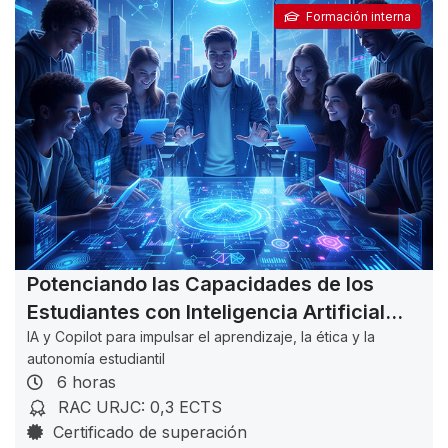
Formación interna
Potenciando las Capacidades de los
Estudiantes con Inteligencia Artificial
Generativa de Texto
IA y Copilot para impulsar el aprendizaje, la ética y la
autonomía estudiantil
6 horas
RAC URJC: 0,3 ECTS
Certificado de superación