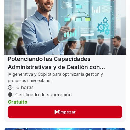
Potenciando las Capacidades
Administrativas y de Gestión con
Inteligencia Artificial Generativa de
IA generativa y Copilot para optimizar la gestión y
procesos universitarios
Texto
6 horas
Certificado de superación
Gratuito
Empezar