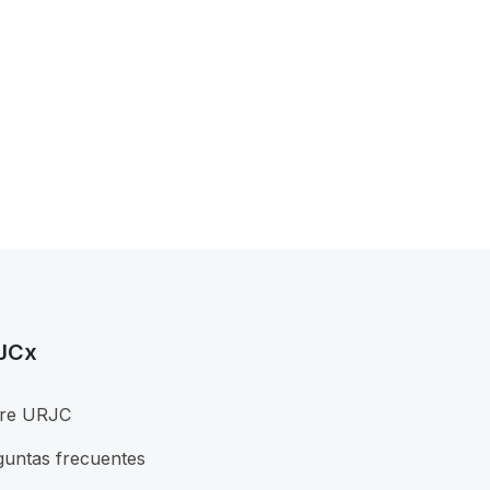
JCx
re URJC
guntas frecuentes