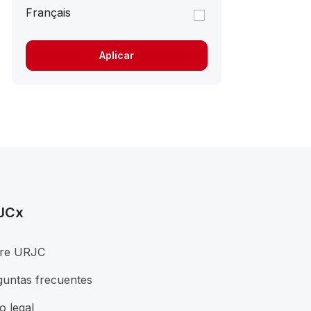
Français
JCx
re URJC
guntas frecuentes
o legal