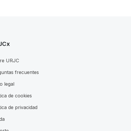
JCx
re URJC
guntas frecuentes
o legal
tica de cookies
tica de privacidad
da
orte