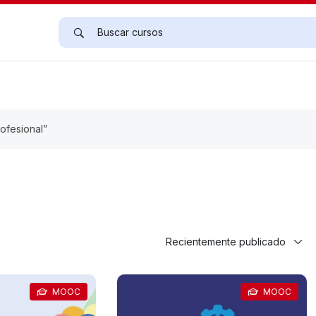
ofesional”
MOOC
MOOC