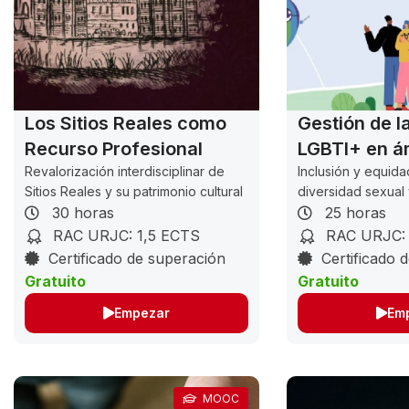
Los Sitios Reales como
Gestión de l
Recurso Profesional
LGBTI+ en á
Revalorización interdisciplinar de
laborales
Inclusión y equida
Sitios Reales y su patrimonio cultural
diversidad sexual
30 horas
25 horas
RAC URJC: 1,5 ECTS
RAC URJC: 
Certificado de superación
Certificado 
Gratuito
Gratuito
Empezar
Em
MOOC