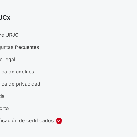
JCx
re URJC
untas frecuentes
o legal
tica de cookies
tica de privacidad
da
orte
ficación de certificados