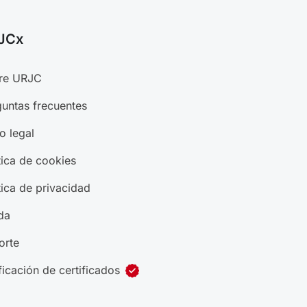
JCx
re URJC
untas frecuentes
o legal
tica de cookies
tica de privacidad
da
orte
ficación de certificados